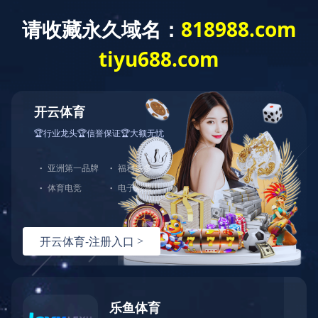
开云手机端入口
网站开云手机端入口
关于