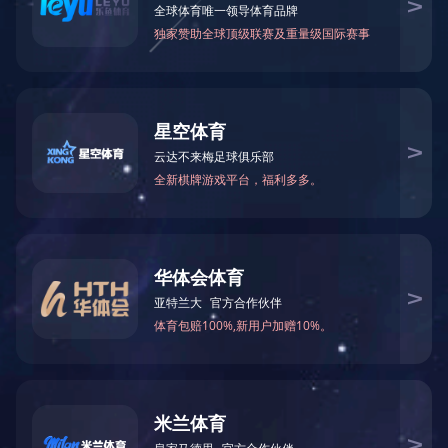
产品展示
辅助工具
全自动对接机（燃气专用...
电熔管件全自动焊机