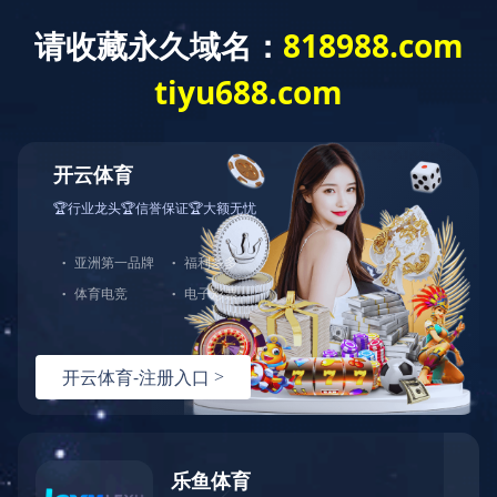
开云手机端入口
网站开云手机端入口
关于