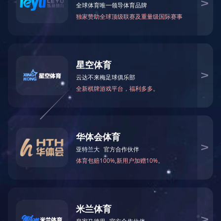
产品展示
全自动对接机（燃气
全自动对接机（燃气专用...
电熔管件全自动焊机