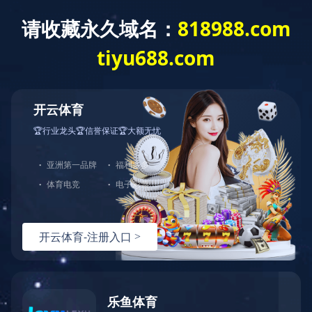
开云手机端入口
网站开云手机端入口
关于