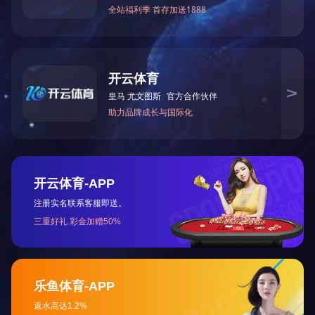
电话：0531-85707886
传真：0531-85716860
联 系 人：谭先生 18866123978
13335161235
技术服务：房先生 18653132096
大区经理：方经理15726116901
大区经理：杜经理15726116673
外贸：杜经理15726115562
地址：济南市天桥区中南高科二期
24号