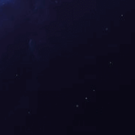
查看详情
查看详情