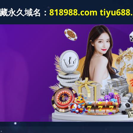
口
关于我们
产品展示
新闻动态
施工实图
荣誉证书