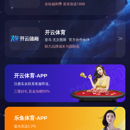
电话：0531-85707886
传真：0531-85716860
联 系 人：谭先生 18866123978
13335161235
技术服务：房先生 18653132096
性能及特点：
大区经理：方经理15726116901
●适用于63、75、90、11
大区经理：杜经理15726116673
●由夹具机架、加热板、
外贸：杜经理15726115562
●合理的工程力学设计让
地址：济南市天桥区中南高科二期
24号
●如使用卡套压盖单侧固
●锁紧机构可避免焊接时
●由摇柄传动式机械机构
●电动机驱动削铣刀具。