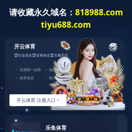
开云手机端入口
网站开云手机端入口
关于